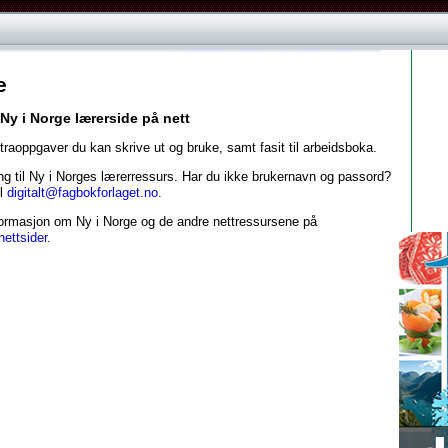
e
Ny i Norge lærerside på nett
traoppgaver du kan skrive ut og bruke, samt fasit til arbeidsboka.
ang til Ny i Norges lærerressurs. Har du ikke brukernavn og passord?
il
digitalt@fagbokforlaget.no
.
formasjon om Ny i Norge og de andre nettressursene på
nettsider
.