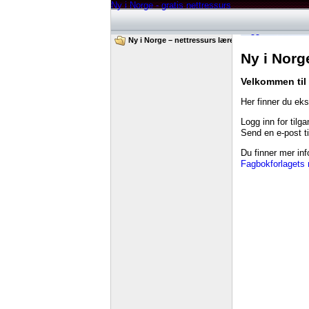
Ny i Norge - gratis nettressurs
Logg inn
Ny i Norge – nettressurs lærer
Ny i Norg
Velkommen til 
Her finner du eks
Logg inn for tilg
Send en e-post t
Du finner mer in
Fagbokforlagets 